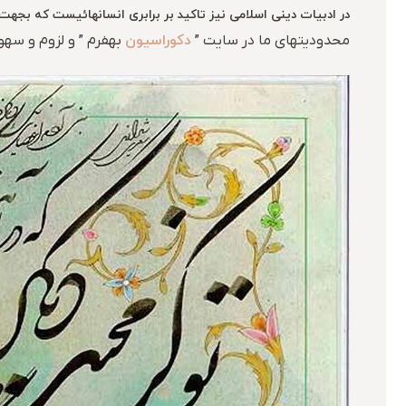
در ادبیات دینی اسلامی نیز تاکید بر برابری انسانهائیست که بجهت ز
دکوراسیون
محدودیتهای ما در سایت ”
بهفرم ” و لزوم و سهو