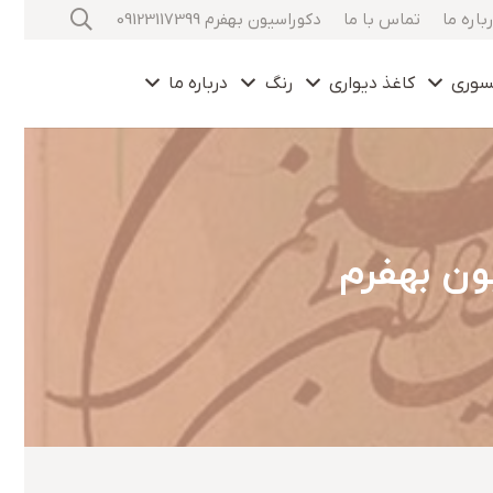
باره ما
تماس با ما
دکوراسیون بهفرم 09123117399
سوری
کاغذ دیواری
رنگ
درباره ما
ون بهفرم