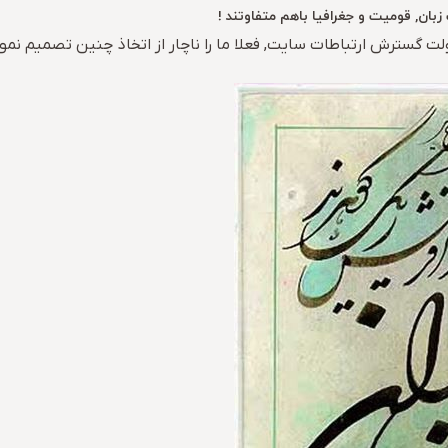
بان, قومیت و جغرافیا باهم متفاوتند !
لت گسترش ارتباطات سایت, فعلا ما را ناچار از اتخاذ چنین تصمیم نم