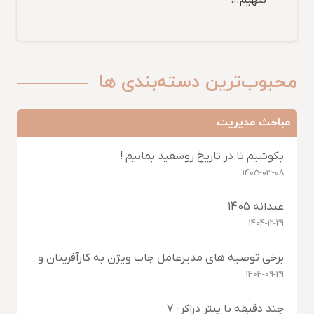
ننهیم…
محبوب‌ترین دسته‌بندی ها
مباحث مدیریت
بکوشیم تا در تاریخ روسفید بمانیم !
1405-03-08
عیدانه 1405
1404-12-29
برخی توصیه های مدیرعامل جاب ویژن به کارآفرینان و
جویندگان کار- یک
1404-09-29
چند دقیقه با پیتر دراکر- 7