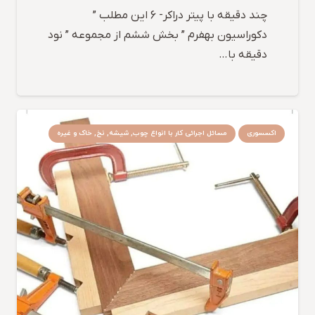
چند دقیقه با پیتر دراکر- 6 این مطلب ”
دکوراسیون بهفرم ” بخش ششم از مجموعه ” نود
دقیقه با…
اکسسوری
مسائل اجرائی کار با انواع چوب, شیشه, نخ, خاک و غیره