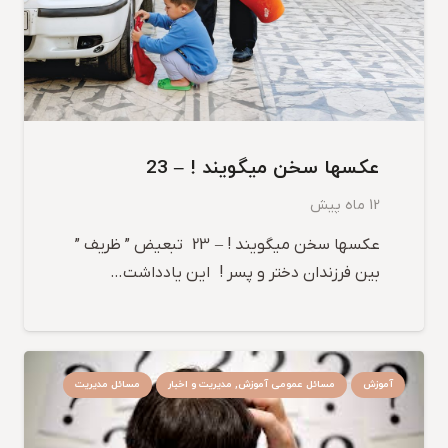
عکسها سخن میگویند ! – 23
12 ماه پیش
عکسها سخن میگویند ! – 23 تبعیض ” ظریف ”
بین فرزندان دختر و پسر ! این یادداشت…
آموزش
مسائل عمومی آموزش, مدیریت و اخبار
مسائل مدیریت