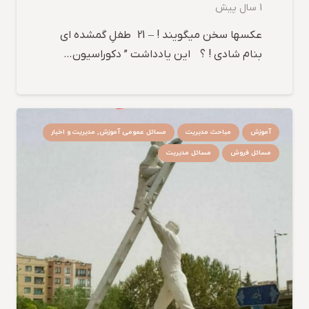
1 سال پیش
عکسها سخن میگویند ! – 21 طفلِ گمشده ای
بنام شادی ! ؟ این یادداشت ” دکوراسیون…
آموزش
مباحث مدیریت
مسائل عمومی آموزش, مدیریت و اخبار
مسائل فروش
مسائل مدیریت