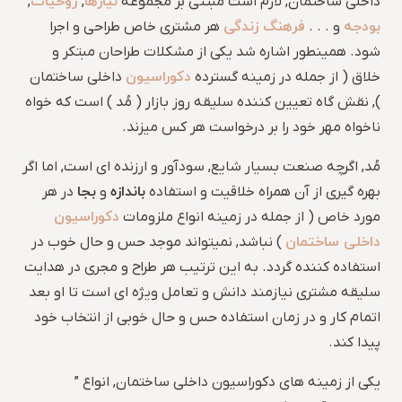
نیازها
روحیات
داخلی ساختمان, لازم است مبتنی بر مجموعه
,
,
بودجه
فرهنگ زندگی
و . . .
هر مشتری خاص طراحی و اجرا
شود. همینطور اشاره شد یکی از مشکلات طراحان مبتکر و
دکوراسیون
خلاق ( از جمله در زمینه گسترده
داخلی ساختمان
), نقش گاه تعیین کننده سلیقه روز بازار ( مُد ) است که خواه
ناخواه مهر خود را بر درخواست هر کس میزند.
مُد, اگرچه صنعت بسیار شایع, سودآور و ارزنده ای است, اما اگر
باندازه
بجا
بهره گیری از آن همراه خلاقیت و استفاده
و
در هر
دکوراسیون
مورد خاص ( از جمله در زمینه انواع ملزومات
داخلی ساختمان
) نباشد, نمیتواند موجد حس و حال خوب در
استفاده کننده گردد. به این ترتیب هر طراح و مجری در هدایت
سلیقه مشتری نیازمند دانش و تعامل ویژه ای است تا او بعد
اتمام کار و در زمان استفاده حس و حال خوبی از انتخاب خود
پیدا کند.
یکی از زمینه های دکوراسیون داخلی ساختمان, انواع ”