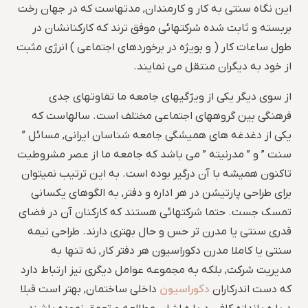
این نگاه سنتی به کار و کارمندان, مدتهاست که در جهان رخت
بربسته و ثابت شده شرکتهائی موفق ترند که کارکنانشان در
طول ساعات کار ( و بویژه در برخوردهای اجتماعی ) انرژی مثبت
از خود به دیگران منتقل می نمایند.
از سوی دیگر یکی از ویژگیهای جامعه ما تفاوتهای جدی
فرهنگی بین گروههای اجتماعی مختلف است. سالهاست که
یکی از دغدغه های همیشگی جامعه شناسان ایرانی, مسائل ”
سنت ” و ” مدرنیته ” می باشد که جامعه ما از عصر مشروطیت
تاکنون همیشه با آن درگیر بوده است. به این ترتیب نمیتوان
برای طراحی پارتیشن در هر اداره و دفتر, به الگوهای یکسانی
تمسک جست. حتما شرکتهائی هستند که کارکنان آن در فضای
قدری سنتی یا مدرن تر حس و حال بهتری دارند. طراحی نیمه
سنتی یا کاملا مدرن دکوراسیون هر دفتر کار, نه تنها به
مدیریت شرکت, بلکه به مجموعه عوامل دیگری نیز ارتباط دارد
دکوراسیون
که دست اندرکاران
داخلی ساختمان, بهتر است قبلا