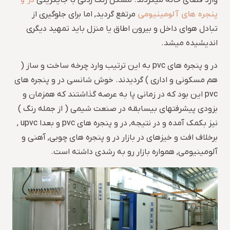
در و
وارد فضای خانه میکردند. مشکل زنگ زدگی با جایگزینی
پنجره های آلومینیومی
مرتفع گردید, اما برای جلوگیری از
تبادل هوای داخل و بیرون اطاق یا منزل باید تمهید دیگری
اندیشیده میشد.
در و پنجره های pvc به این ترتیب وارد چرخه ساخت و ساز (
هم مسکونی و اداری ) گردیدند. خوش شانسی در و پنجره های
pvc این بود که در زمانی پا به عرصه گذاشتند که همزمان و
بزودی پیشرفتهای بیسابقه در صنعت شیمی ( از جمله رنگ )
نیز بکمک آمده و در نتیجه, در و پنجره های pvc و بعدا upvc ,
برخلاف افت و خیزهای در بازار در و پنجره های چوبی, آهنی و
آلومینیومی, همواره بازار رو به رشدی داشته است.