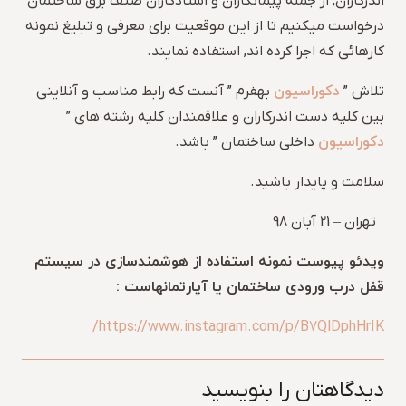
اندرکاران, از جمله پیمانکاران و استادکاران صنف برق ساختمان
درخواست میکنیم تا از این موقعیت برای معرفی و تبلیغ نمونه
کارهائی که اجرا کرده اند, استفاده نمایند.
دکوراسیون
تلاش ”
بهفرم ” آنست که رابط مناسب و آنلاینی
بین کلیه دست اندرکاران و علاقمندان کلیه رشته های ”
دکوراسیون
داخلی ساختمان ” باشد.
سلامت و پایدار باشید.
تهران – 21 آبان 98
ویدئو پیوست نمونه استفاده از هوشمندسازی در سیستم
قفل درب ورودی ساختمان یا آپارتمانهاست :
https://www.instagram.com/p/B7QlDphHrIK/
دیدگاهتان را بنویسید