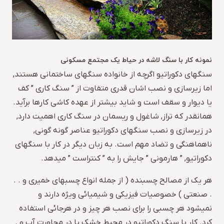
نمونه کار با سنگ لاشه در حیاط یک مجتمع مسکونی
سنگهای دکوراتیو اگرچه از خانواده سنگهای ساختمانی هستند,
اما زیرسازی و نصب اشان قدری متفاوت از ” سنگ کاری ” کف
یا دیوار و سقف است و شاید بیشتر از عهده کاشی کارها برآید.
همانقدر که تراز, شاغول و ریسمان در سنگ کاری اهمیت دارد,
در زیرسازی و نصب سنگهای دکوراتیو عناصر گونه گونی,
ناهماهنگی و تضاد مهم است. به زبان دیگر در کار با سنگهای
دکوراتیو, ” هارمونی ” جایش را به ” کنتراست ” میدهد.
هر یک از مصالح چسبنده ( از جمله انواع چسبهای خمیری و . .
. صنعتی ) خصوصیات فیزیکی و شیمیائی ویژه دارند و
نمیشود هر چسبی را برای نصب هر چیز و در هرجائی استفاده
کرد. کار با سنگ دکوراتیو در محیط خشک یا در مجاورت آب و .