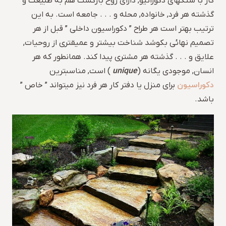
کار با سنگهای دکوراتیو, دارای روح بازگشت هم به طبیعت و
گذشته هر فرد, خانواده, محله و . . . جامعه است. به این
ترتیب بهتر است هر طراح ” دکوراسیون داخلی ” قبل از هر
تصمیم نهائی بکوشد شناخت بیشتر و عمیقتری از روحیات,
علایق و . . . گذشته هر مشتری پیدا کند. همانطور که هر
unique
انسان, موجودی یگانه (
) است, مناسبترین
دکوراسیون
برای منزل یا دفتر کار هر فرد نیز میتواند ” خاص ”
باشد.