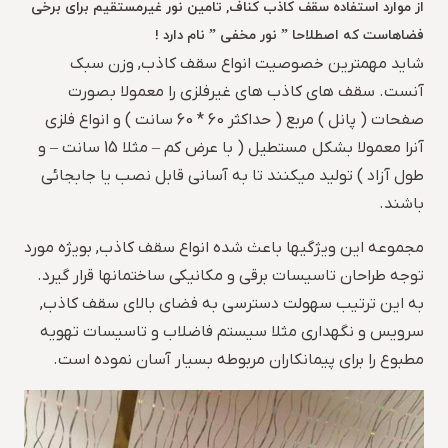
از موارد استفاده سقف کاذب کناف, تامین نور غیرمستقیم برای برخی
فضاهاست که اصطلاحا ” نور مخفی ” نام دارد !
شاید مهمترین خصوصیت انواع سقف کاذب, وزن سبک
آنست. سقف های کاذب های غیرفلزی را معمولا بصورت
صفحات ( پانل ) مربع ( حداکثر 60 * 60 سانت ) و انواع فلزی
آنرا معمولا بشکل مستطیل ( با عرض کم – مثلا 15 سانت – و
طول آزاد ) تولید میکنند تا به آسانی قابل نصب یا جابجائی
باشند.
مجموعه این ویژگیها باعث شده انواع سقف کاذب, بویژه مورد
توجه طراحان تاسیسات برقی و مکانیکی ساختمانها قرار گیرد.
به این ترتیب سهولت دسترسی به فضای بالای سقف کاذب,
سرویس و نگهداری مثلا سیستم فاضلاب و تاسیسات تهویه
مطبوع را برای پیمانکاران مربوطه بسیار آسان نموده است.