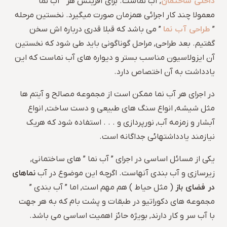
داخلی ساختمان
, آب نماست. برای آفرینش هر ” آب نما ”
معمولا چند کار اجرائی همزمان صورت میگیرد. نخستین مرحله
طراحی آب نما
”
” می باشد که قبلا قدری درباره اش سخن
گفتیم. بعد طراحی, مراحل گوناگونی باید طی شود که نخستین
آن ایزولاسیون مناسب بستر و دیواره های آب نماست که این
یادداشت به آن اختصاص دارد.
در اجرای هر آب نما ممکن است از مجموعه مصالح و آیتم ها
مثل شیشه, انواع سنگ های طبیعی و دست ساخت, انواع
آبشار و زمزمه آب, نورپردازی و . . . استفاده شود که هریک
نیازمند یادداشتهائی جداگانه است.
یکی از مسائل اساسی در اجرای ” آب نما ” های ساختمانی,
نماهای
زیرسازی و آب بندی آنهاست. اگرچه این موضوع در آب
در فضای باز
( مثل حیاط ) هم مهم است, اما ” آب بندی ”
مجموعه های دکوراتیو در طبقات و پشت بام که به هر جهت
با آب سر و کار دارند, بویژه حائز اهمیت اساسی می باشد.