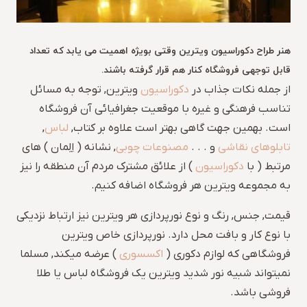
هنر طراح دکوراسیون ویترین وقتی بویژه اهمیت می یابد که تعداد
قابل توجهی فروشگاه کنار هم قرار گرفته باشند.
از جمله نکات جذاب در
دکوراسیون
ویترین, توجه به مسائل
تناسب فرهنگی و غیره با موقعیت جغرافیائی آن فروشگاه
است. بهمین جهت گاهی بهتر است علاوه بر کتاب,
لباس
,
تابلوهای نقاشی
و . . .
مصنوعات چوبی
, نشانه ( اِلِمان ) های
مرتبط ( با
دکوراسیون
) از علائق مشترک مردم آن منطقه را نیز
به مجموعه ویترین هر فروشگاه اضافه کنیم.
قیمت, جنس, رنگ و نوع نورپردازی هر ویترین نیز ارتباط نزدیکی
با نوع کار و بافت محل دارد. نورپردازی خاص ویترین
فروشگاهی که لوازم دکوری (
اکسسوری
) عرضه میکند, مسلما
نمیتواند شبیه نور شدید ویترین یک فروشگاه لباس یا طلا
فروشی باشد.