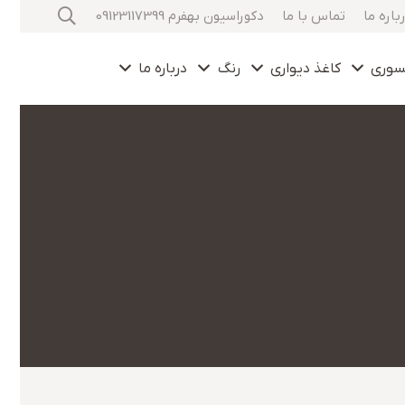
باره ما
تماس با ما
دکوراسیون بهفرم 09123117399
سوری
کاغذ دیواری
رنگ
درباره ما