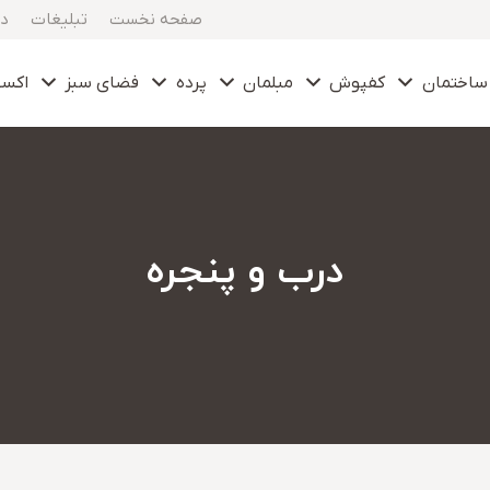
صفحه نخست
تبلیغات
در
ساختمان
کفپوش
مبلمان
پرده
فضای سبز
اکس
درب و پنجره