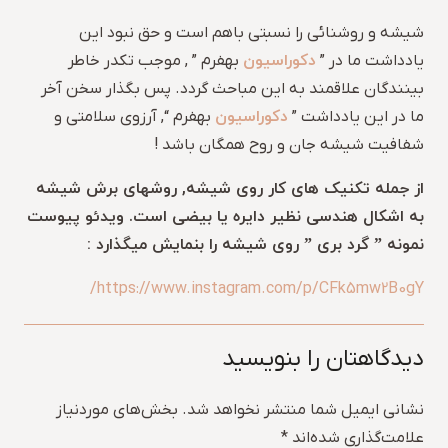
شیشه و روشنائی را نسبتی باهم است و حق نبود این
دکوراسیون
یادداشت ما در ”
بهفرم ” , موجب تکدر خاطر
بینندگان علاقمند به این مباحث گردد. پس بگذار سخن آخر
دکوراسیون
ما در این یادداشت ”
بهفرم “, آرزوی سلامتی و
شفافیت شیشه جان و روح همگان باشد !
از جمله تکنیک های کار روی شیشه, روشهای برش شیشه
به اشکال هندسی نظیر دایره یا بیضی است. ویدئو پیوست
نمونه ” گرد بری ” روی شیشه را بنمایش میگذارد :
https://www.instagram.com/p/CFk5mw2B0gY/
دیدگاهتان را بنویسید
نشانی ایمیل شما منتشر نخواهد شد.
بخش‌های موردنیاز
علامت‌گذاری شده‌اند
*