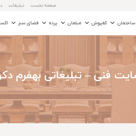
صفحه نخست
تبلیغات
در
ساختمان
کفپوش
مبلمان
پرده
فضای سبز
اکس
یت فنی – تبلیغاتی بهفرم دک