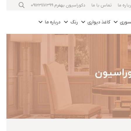
باره ما
تماس با ما
دکوراسیون بهفرم 09123117399
سوری
کاغذ دیواری
رنگ
درباره ما
وراسیون