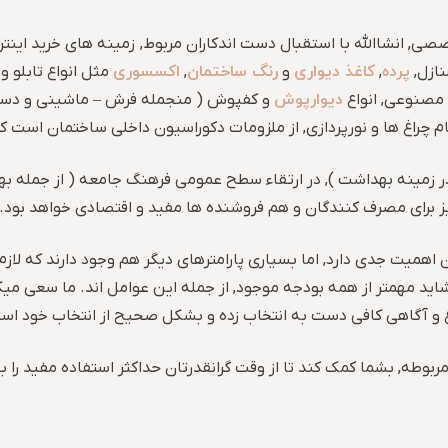
ی, انشاالله با استقبال دست اندکاران مربوط, زمینه های خرید اینت
پرده
کاغذ دیواری
رنگ ساختمان
اکسسوری
نازل,
,
و
,
مثل انواع تابلو و
دیوارپوش
صنوعی, انواع
و کفپوش ( منجمله فرش – ماشینی و دس
ر زمینه بهداشت ), در ارتقاء سطح عمومی فرهنگ جامعه ( از جمله بهد
ز برای مصرف کنندگان و هم فروشنده ها مفید و اقتصادی خواهد بود.
اهمیت جدی دارد, اما بسیاری پارامترهای دیگر هم وجود دارند که لا
. شاید مهمتر از همه بودجه موجود, از جمله این عوامل اند. ما سعی 
 و آگاهی کافی دست به انتخاب زده و بشکل صحیح از انتخاب خود استف
بوطه, بشما کمک کند تا از وقت گرانقدرتان حداکثر استفاده مفید را بن