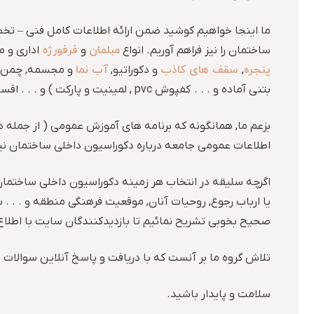
ما اینجا خواهیم کوشید ضمن ارائه اطلاعات کامل فنی – تخصص
مبلمان
فرفورژه
ساختمان را نیز فراهم آوریم. انواع
و
اداری و م
پنجره
سقف های کاذب
آب نما
,
و دکوراتیو,
و مجسمه, چمن م
بتنی آماده و . . . کفپوش pvc , لمینیت و پارکت ) و . . . اقسام چراغ ها و نورپردازی, از ملزومات دکوراسیون داخلی ساختمان است که به آنها خواهیم پرداخت.
بزعم ما, همانگونه که برنامه های آموزش عمومی ( از جمله د
اطلاعات عمومی جامعه درباره دکوراسیون داخلی ساختمان نی
اگرچه سلیقه در انتخاب هر زمینه دکوراسیون داخلی ساختمان 
یا ارباب رجوع, روحیات آنان, موقعیت فرهنگی منطقه و . . 
صحیح بخوبی تشریح نمائیم تا بازدیدکنندگان سایت با اطلاع
تلاش گروه ما بر آنست که با دریافت و پاسخ آنلاین سوالات مر
سلامت و پایدار باشید.