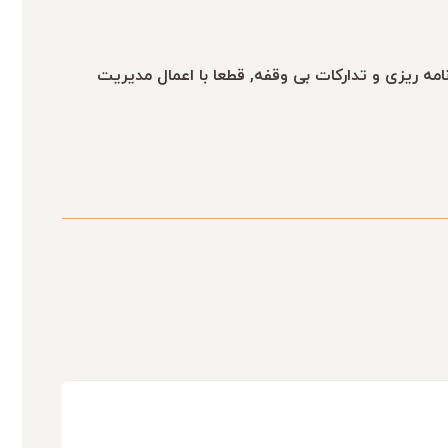
ر علاوه بر هزاران مقدمات, برنامه ریزی و تدارکات بی وقفه, قطعا با اعمال مدیریت