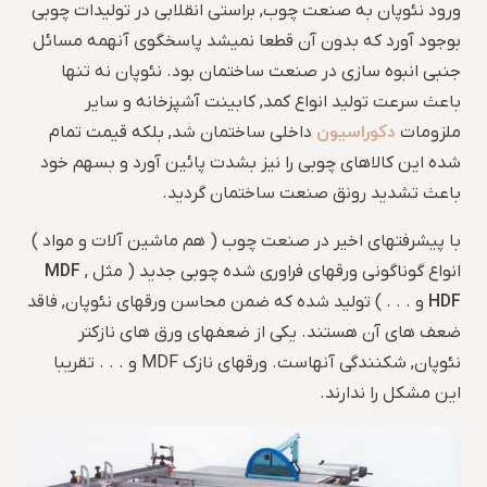
ورود نئوپان به صنعت چوب, براستی انقلابی در تولیدات چوبی
بوجود آورد که بدون آن قطعا نمیشد پاسخگوی آنهمه مسائل
جنبی انبوه سازی در صنعت ساختمان بود. نئوپان نه تنها
باعث سرعت تولید انواع کمد, کابینت آشپزخانه و سایر
دکوراسیون
ملزومات
داخلی ساختمان شد, بلکه قیمت تمام
شده این کالاهای چوبی را نیز بشدت پائین آورد و بسهم خود
باعث تشدید رونق صنعت ساختمان گردید.
با پیشرفتهای اخیر در صنعت چوب ( هم ماشین آلات و مواد )
MDF
انواع گوناگونی ورقهای فراوری شده چوبی جدید ( مثل
,
HDF
و . . . ) تولید شده که ضمن محاسن ورقهای نئوپان, فاقد
ضعف های آن هستند. یکی از ضعفهای ورق های نازکتر
نئوپان, شکنندگی آنهاست. ورقهای نازک MDF و . . . تقریبا
این مشکل را ندارند.