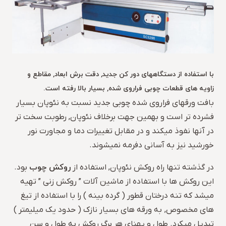
با استفاده از دستگاههای دور کن جدید, دقت برش ابعاد, مقاطع و
زاویه های قطعات چوبی فراروی شده, بسیار بالا رفته است.
بافت ورقهای فراروی شده چوبی جدید نسبت به نئوپان بسیار
فشرده تر است و بهمین جهت برخلاف نئوپان, رطوبت سخت تر
در آنها نفوذ میکند و در مقابل تغییرات دما و مجاورت نور
خورشید نیز به آسانی دفرمه نمیشوند.
روکش چوب
در گذشته تنها راه روکش نئوپان, استفاده از
بود.
این روکش ها با استفاده از ماشین آلات ” روکش زنی ” تهیه
میشد که تنه درختان قطور ( گرده بینه ) را با استفاده از تیغ
های مخصوص, به ورقه های بسیار نازک ( حدود یک میلیمتر )
تبدیل میکرد. طول و پهنای هر برگ روکش به طول و سن