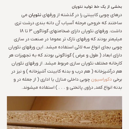
بخشی از یک خط تولید نئوپان
نئوپان
درهای چوبی کابینتی را در گذشته از ورقهای
می
ساختند که خروجی مرحله آسیاب آن دانه بندی درشت تری
داشت. ورقهای نئوپان دارای ضخامتهای گوناگون 3 تا 18
میلیمتر بودند که ورقهای نازک تر عموما در صنعت در سازی
چوبی بجای انواع سه لائی استفاده میشد. این ورقهای نئوپان
دارای ابعاد ( طول و عرض ) گوناگونی بودند که به تجهیزات هر
کارخانه مختلف نئوپان سازی مربوط میشد. از ورقهای نئوپان
هم درآشپزخانه ( هم درب و بدنه کابینت آشپزخانه ) و نیز در
دکوراسیون
برخی
چوبی داخلی منازل یا اداری ( از جمله در و
بدنه انواع کمد, دراور, پاتختی و . . . ) استفاده میشوند.