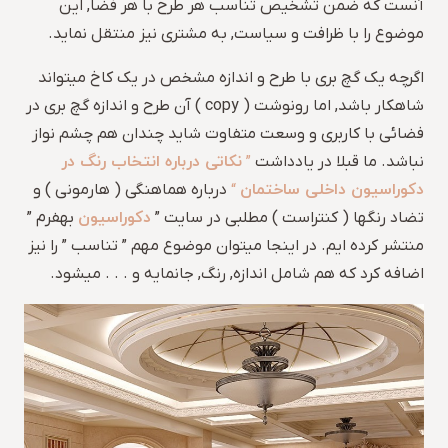
آنست که ضمن تشخیص تناسب هر طرح با هر فضا, این
موضوع را با ظرافت و سیاست, به مشتری نیز منتقل نماید.
اگرچه یک گچ بری با طرح و اندازه مشخص در یک کاخ میتواند
شاهکار باشد, اما رونوشت ( copy ) آن طرح و اندازه گچ بری در
فضائی با کاربری و وسعت متفاوت شاید چندان هم چشم نواز
نکاتی درباره انتخاب رنگ در
نباشد. ما قبلا در یادداشت
”
دکوراسیون داخلی ساختمان
“
درباره هماهنگی ( هارمونی ) و
دکوراسیون
تضاد رنگها ( کنتراست ) مطلبی در سایت ”
بهفرم ”
منتشر کرده ایم. در اینجا میتوان موضوع مهم ” تناسب ” را نیز
اضافه کرد که هم شامل اندازه, رنگ, جانمایه و . . . میشود.