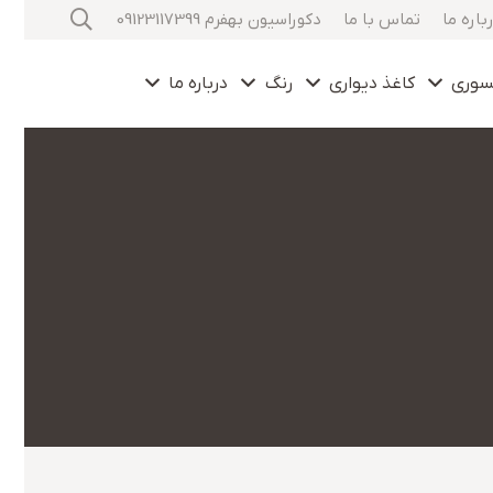
باره ما
تماس با ما
دکوراسیون بهفرم 09123117399
سوری
کاغذ دیواری
رنگ
درباره ما