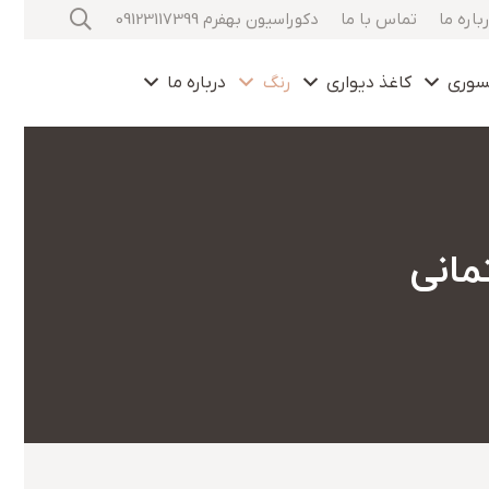
باره ما
تماس با ما
دکوراسیون بهفرم 09123117399
سوری
کاغذ دیواری
رنگ
درباره ما
مانی