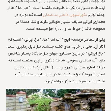
بهر جهت زمانی بصورت کامل بخشی از آن محسوب میشده و
ارتباطات بسیار نزدیکی با طبیعت داشته است. ” آب نما ” ها از
جمله لوازم
دکوراسیون داخلی ساختمان
است که بویژه در
معماری ایرانی سابقه بسیار طولانی دارند و قبلا عمدتا در
محوطه خانه ( حیاط ها و . . . ) اجرا میشده است.
یکی از مظاهر برجسته این ” آب نما ” ها, ” باغ ایرانی ” است که
آثار آن, حتی در خرابه های تخت جمشید نیز قابل ردگیری است.
” باغ ایرانی ” در تاریخ معماری جهان نیز جایگاه بسیار شاخص
دارد. آب نماهای عمومی, شاخه دیگری از این صنعت است که
در فضاهای عمومی شهری و . . . ( مثل پارک ها و میادین
اصلی شهرها ) اجرا میشود. ما در این سایت, عمدتا بر آب
نماهای غیرعمومی متمرکز خواهیم بود.