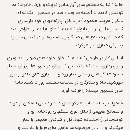
خانه ” ها به مجتمع های آپارتمانی کوچک و بزرگ, خانواده ها
کوشش کردند تا آنهمه طراوت و صدای طبیعی را بگونه ای
دیگر ( هرچند محدود ) در داخل آپارتمانهای خود بازسازی
کنند. به این ترتیب انواع ” آب نما ” های آپارتمانی طراحی شد
که در لابی مجتمع های مسکونی, پاسیوها و در فضای حال یا
پذیرائی منازل اجرا میگردد.
اساس کار در طراحی ” آب نما ” , خلق جلوه های صوتی, تصویری
و نورپردازی است که با تداعی آب روان در جوی ها, ریزش آب از
صخره ها, گیاهان رستنی کنار رود و . . . بازی های دلفریب نور
خورشید, ماه و ستارگان در ساعات مختلف روز تا شب, مایه
های تسکین بیننده را فراهم آورد.
معمولا در ساخت آب نما, کوشش میشود حتی الامکان از مواد
و مصالح طبیعی ( مثل انواع سنگهای رودخانه ای و
کوهستانی ) استفاده شود, گل و گیاهان طبیعی را بکار
میگیرند و . . . در حوضچه ها ماهی های قرمز را به شنا و