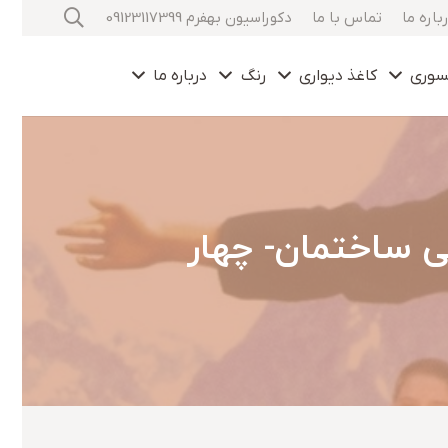
باره ما
تماس با ما
دکوراسیون بهفرم 09123117399
سوری
کاغذ دیواری
رنگ
درباره ما
ی ساختمان- چهار