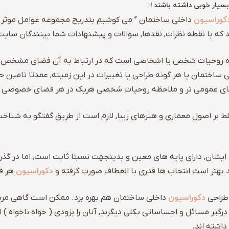
ار خوبی داشته باشند !
کوراسیون
داخلی ساختمان ” می کوشیم بتدریج مجموعه عوامل موثر بر ی
د که با نقطه نظرات, نقدها, سوالات و پیشنهادات شما بینندگان سایت
ه روحیات شخص یا اشخاصی است که در ارتباط به آن فضای مشخص یا م
 ساختمان یا هر گونه طراحی یا تغییرات در این زمینه, عمدتا تام
اهای عمومی تر و ملاحظه روحیات شخصی هریک در هر فضای خصوصی تر
لط بر اصول معماری و هنرهای زیبا, لازم است از طریق گفتگو به شن
ان, دارای پایه های معین و بدینجهت نسبتا ثابت است, اما در گذر ز
دکوراسیون
 بهتر است انتخاب ها قدری با انعطاف صورت گرفته و
هر فض
دکوراسیون
 طراحی
داخلی ساختمان هم بهره برد. ممکن است گاهی مرد ی
رگیر مسائل و احساساتی بکلی دیگرند, آنان را بزودی ( خواه ناخواه ) ا
داشته اند.