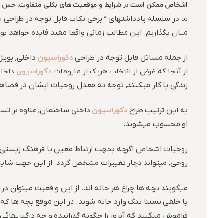
اشخاص ممکن است در شرایط و موقعیت های بکلی متفاوت, حس بسی
د
ما در سلسله یادداشتهای ” برخی نکات قابل توجه در طراحی
میان بگذاریم. این مطالب زمانی واقعا مفید فایده خواهد بو
دکوراسیون
از جمله مسائل قابل توجه در طراحی
داخلی, بویژ
دکوراسیون
از آنجا که غرض از انتخاب هریک از ملزومات
داخلی
زندگی یا کار میکنند, توجه به معدل روحیات ایشان در فض
دکوراسیون
به این ترتیب طراح
داخلی ساختمان, علاوه بر تس
او محسوب میشوند.
روحیات اشخاص اگرچه بجهت ارتباط معین با فرهنگ زیستی ایش
روحی, میتواند دچار تغییرات مشخص گردد. از این جهت شاید
میگویند بچه ها چراغ هر خانه اند. از این واقعیت میتوان در
با خلقی نسبتا تنگ وارد خانه شوند. در این موقع بچه ها که د
فراموش میکنند که آنروز را چگونه گذرانیده و چه درگیریهائی 