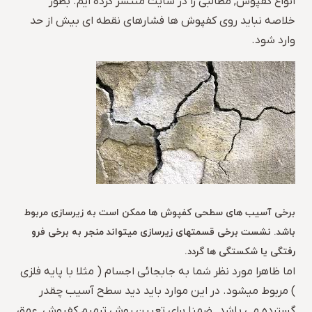
انواع کفپوش, مطالبی را در سایت منتشر کرده ایم. بطور
خلاصه نباید روی کفپوش ها فشارهای نقطه ای بیش از حد
وارد شود.
برخی آسیب های سطحی کفپوش ها ممکن است به زیرسازی مربوط
باشد. نشست برخی قسمتهای زیرسازی میتواند منجر به برخی فرو
رفتگی یا شکستگی ها گردد.
اما ظاهرا مورد نظر شما به جابجائی اجسام ( مثلا با پایه فلزی
) مربوط میشود. در این موارد باید دید سطح آسیب چقدر
گسترده می باشد. ضمنا برای تعیین روش ترمیم کفپوش, عمق