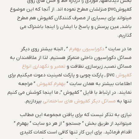
بخش دیدگاهها, موردی را درباره خط و خش های روی
کفپوشpvc منزلشان مطرح نموده اند. از آنجا که این موضوع
میتواند برای بسیاری از مصرف کنندگان کفپوش هم مطرح
باشد, عین پرسش و پاسخ با ایشان را اینجا باشتراک می
گذاریم.
ما در سایت ”
دکوراسیون بهفرم
” , البته بیشتر روی دیگر
مسائل دکوراسیون داخلی متمرکز هستیم. لذا از علاقمندان به
مسائل نصب, زیرسازی, نظافت و
تعمیر و نگهداری انواع
کفپوش
pvc , پارکت چوبی و پارکت لمینیت دعوت میکنیم برای
اطلاعات بیشتر به همان سایت ”
بهفرم کفپوش
” مراجعه
نمایند. در ارتباط با فایل ” کفپوش “, ما اینجا کوشش می کنیم
تنها به
مسائل دیگر کفپوش های ساختمانی
بپردازیم.
نیازی به تذکر نیست که برای یافتن مجموعه این مطالب
میتوانید از طریق بخش ” جستجو ” از هر دو سایت ” بهفرم ”
اقدام فرمائید. برای این کار تنها کافی است کلمات کلیدی