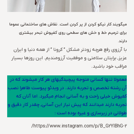
میگویند کار نیکو کردن از پر کردن است. نقاش های ساختمانی عموما
برای ترمیم خط و خش های سطحی روی کفپوش تبحر بیشتری
دارند.
با آرزوی رفع هرچه زودتر مشکل ” کرونا ” از همه دنیا و ایران
عزیز, برایتان سلامتی و موفقیت آرزومندیم. این روزها بسیار
مراقب خود باشید.
معمولا تنها کسانی متوجه پیچیدگیهای هر کار میشوند که در
آن رشته تخصص و تجربه دارند. در ویدئو پیوست ظاهرا نصب
کفپوش خیلی راحت و به آسانی انجام میگیرد. اما آنان که
تجربه دارند میدانند که پیش نیاز این آسانی, چقدر کار دقیق و
طولانی در زیرسازی و غیره بوده است :
https://www.instagram.com/p/B_G2YlBhG-2/