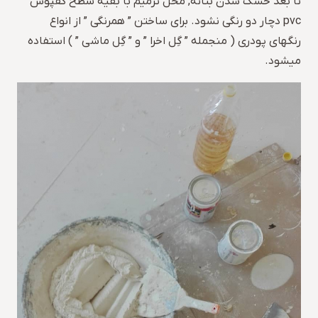
تا بعد خشک شدن بتانه, محل ترمیم با بقیه سطح کفپوش
pvc دچار دو رنگی نشود. برای ساختن ” همرنگی ” از انواع
رنگهای پودری ( منجمله ” گِل اخرا ” و ” گِل ماشی ” ) استفاده
میشود.