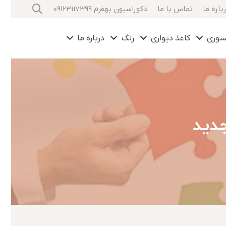
باره ما
تماس با ما
دکوراسیون بهفرم 09123117399
سوری
کاغذ دیواری
رنگ
درباره ما
جدید