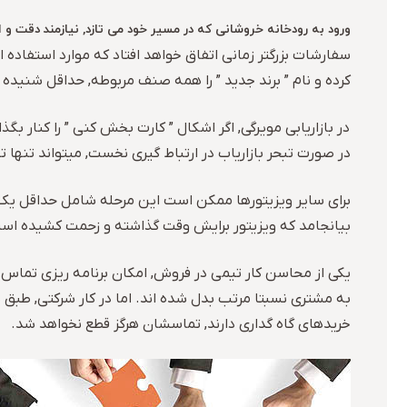
ورود به رودخانه خروشانی که در مسیر خود می تازد, نیازمند دقت و
سفارشات بزرگتر زمانی اتفاق خواهد افتاد که موارد استفاده از
کرده و نام ” برند جدید ” را همه صنف مربوطه, حداقل شنیده 
در بازاریابی مویرگی, اگر اشکال ” کارت بخش کنی ” را کنار 
در صورت تبحر بازاریاب در ارتباط گیری نخست, میتواند تنها تلف
برای سایر ویزیتورها ممکن است این مرحله شامل حداقل یک 
بیانجامد که ویزیتور برایش وقت گذاشته و زحمت کشیده اس
یکی از محاسن کار تیمی در فروش, امکان برنامه ریزی تماس دا
به مشتری نسبتا مرتب بدل شده اند. اما در کار شرکتی, طبق 
خریدهای گاه گداری دارند, تماسشان هرگز قطع نخواهد شد.