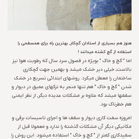
هنوز هم بسیاری از استادان گچکار, بهترین راه برای همسطحی را
استفاده از گچ کشته میدانند !
اما ” گچ و خاک ” بویژه در فصول سرد سال که رطوبت هوا نیز
بالاست, خیلی دیر خشک میشد و بهمین جهت گچکاری
ساختمان را معطل میکرد. روشهای ابتدائی تسریع در خشک
شدن ” گچ و خاک ” هم تنها منجر به ترکهای عمیق در دیوار و
سقفها میشد که علاوه بر مشکلات عدیده دیگر, از نظر ایمنی
هم خطرناک بود.
امروزه سفت کاری دیوار و سقف ها و اجرای تاسیسات برقی و
مکانیکی دیگر آن مشکلات گذشته را ندارد و معمولا قبل از
سفیدکاری کمتر از ” گچ و خاک ” استفاده میشود. این روش را