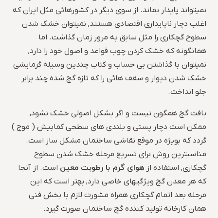
نمیتواند پایدار بماند. از سوی دیگر در کشورهائی مثل ایران که
اغلب دچار ناپایداری اقتصادی هستند, نمیتوان خشک شدن
سطوح گچکاری را مثل سابق به مرور زمان گذاشت. اما
همانگونه که خشک کردن چوب قواعد و اصول خود را دارد,
نمیتوان با گذاشتن بی حساب و کتاب چندین وسیله گرمایشی
خشک شدن دیوار و سقف هائی را که تازه گچ شده چند برابر
جلو انداخت.
بافت گچ همگون نیست و اگر بشکل اصولی خشک نشود,
ممکن است دچار پستی و بلندی های سطحی کمابیش ( موج )
گردد که بویژه در موقع نقاشی ساختمان مشکل ساز است.
مناسبترین روش برای تسریع مرحله خشک شدن سطوح
هوای گرم با رطوبت معین
گچکاری, استفاده از
است. از آنجا
که هر معدن گچ ویژگیهای خاصی دارد, بهتر است که این
مرحله بعد اتمام گچکاری همراه مشورت لازم با بخش فنی
همان کارخانه تولید کننده گچ ساختمان صورت گیرد.