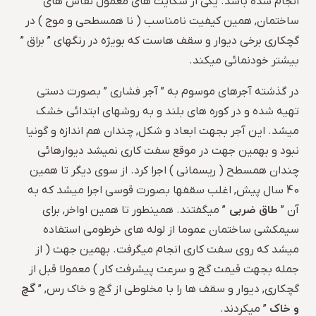
انجام شده باشد. یکی از شکایت های معمول نقاش های
ساختمان, همین کیفیت نامناسب ( نا همسطحی و موج ) در
گچکاری برخی دیوار و سقف هاست که بویژه در رنگهای ” براق ”
بیشتر خودنمائی میکند.
در گذشته آجرهای موسوم به ” آجر فشاری ” بصورت دستی
تهیه شده و در کوره های بلند و به روشهای ابتدائی خشک
میشد. این آجر بجهت ابعاد و شکل, چندان هم اندازه و گونیا
نبود و بهمین جهت در موقع سفت کاری نمیشد دیوارهائی
چندان همسطح ( ریسمانی ) اجرا کرد. از سوی دیگر تا همین
40 سال پیش, اغلب سقفها بصورت قوسی اجرا میشد که به
طاق ضربی
آن ”
” میگفتند. همینطور تا همین اواخر, برای
سیمکشی ساختمان عموما از لوله های خرطومی استفاده
میشد که روی سفت کاری انجام میگرفت. بهمین جهت ( از
جمله بجهت قیمت گچ و سرعت پیشرفت کار ) معمولا قبل از
گچ
گچکاری, دیوار و سقف ها را با مخلوطی از گچ و خاک رس, ”
و خاک
” میکردند.