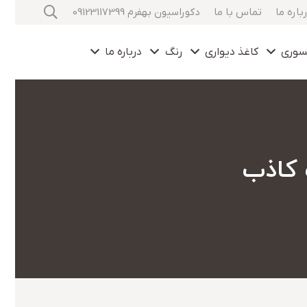
باره ما
تماس با ما
دکوراسیون بهفرم 09123117399
سوری
کاغذ دیواری
رنگ
درباره ما
 کاذب