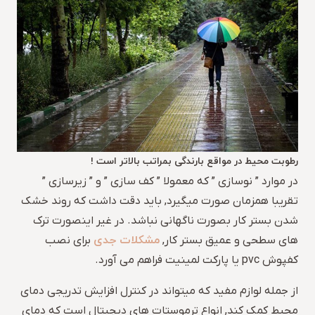
رطوبت محیط در مواقع بارندگی بمراتب بالاتر است !
در موارد ” نوسازی ” که معمولا ” کف سازی ” و ” زیرسازی ”
تقریبا همزمان صورت میگیرد, باید دقت داشت که روند خشک
شدن بستر کار بصورت ناگهانی نباشد. در غیر اینصورت ترک
مشکلات جدی
های سطحی و عمیق بستر کار,
برای نصب
کفپوش pvc یا پارکت لمینیت فراهم می آورد.
از جمله لوازم مفید که میتواند در کنترل افزایش تدریجی دمای
محیط کمک کند, انواع ترموستات های دیجیتال است که دمای