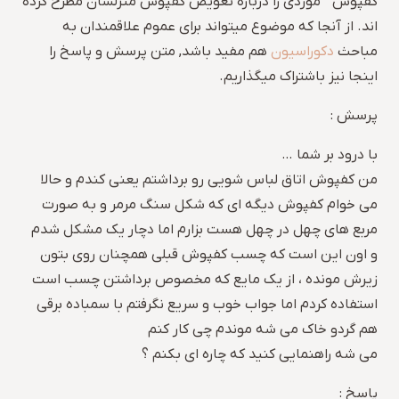
کفپوش ” موردی را درباره تعویض کفپوش منزلشان مطرح کرده
اند. از آنجا که موضوع میتواند برای عموم علاقمندان به
مباحث
دکوراسیون
هم مفید باشد, متن پرسش و پاسخ را
اینجا نیز باشتراک میگذاریم.
پرسش :
با درود بر شما …
من کفپوش اتاق لباس شویی رو برداشتم یعنی کندم و حالا
می خوام کفپوش دیگه ای که شکل سنگ مرمر و به صورت
مربع های چهل در چهل هست بزارم اما دچار یک مشکل شدم
و اون این است که چسب کفپوش قبلی همچنان روی بتون
زیرش مونده ، از یک مایع که مخصوص برداشتن چسب است
استفاده کردم اما جواب خوب و سریع نگرفتم با سمباده برقی
هم گردو خاک می شه موندم چی کار کنم
می شه راهنمایی کنید که چاره ای بکنم ؟
پاسخ :