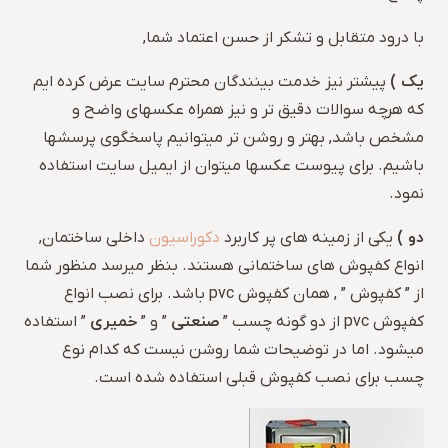
با درود متقابل و تشکر از حسن اعتماد شما,
یک )
پیشتر نیز خدمت بینندگان محترم سایت عرض کرده ایم
که هرچه سوالات دقیق تر و نیز همراه عکسهای واضح و
مشخص باشد, بهتر و روشن تر میتوانیم پاسخگوی پرسشها
باشیم. برای پیوست عکسها میتوان از ایمیل سایت استفاده
نمود.
دو )
یکی از زمینه های پر کاربرد
دکوراسیون
داخلی ساختمان,
انواع کفپوش های ساختمانی هستند. بنظر میرسد منظور شما
از ” کفپوش ” , همان کفپوش pvc باشد. برای نصب انواع
صنعتی
خمیری
کفپوش pvc از دو گونه چسب ”
” و ”
” استفاده
میشود. اما در توضیحات شما روشن نیست که کدام نوع
چسب برای نصب کفپوش قبلی استفاده شده است.