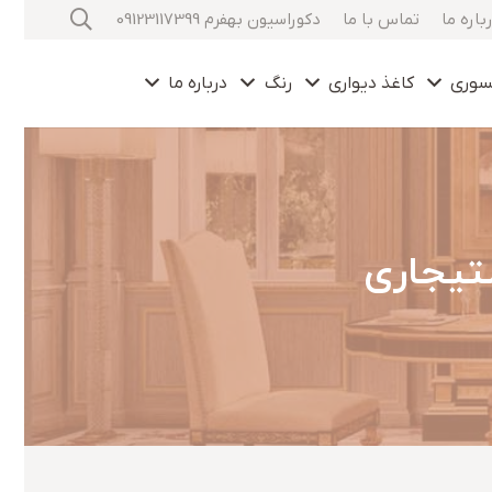
باره ما
تماس با ما
دکوراسیون بهفرم 09123117399
سوری
کاغذ دیواری
رنگ
درباره ما
تیجاری