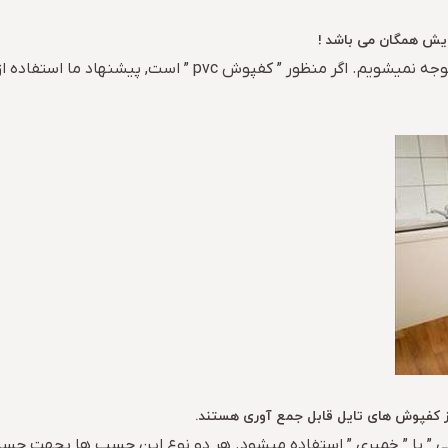
سایش همگان می باشد !
اما در مورد مشخص این سوال, اولا منظور از ” برجسب ” را متوجه
ز دو نوع چسب ” صنعتی ” یا ” خمیری ” استفاده میشود. هر دو نوع این چسب ها 