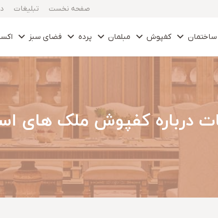
صفحه نخست
تبلیغات
در
ساختمان
کفپوش
مبلمان
پرده
فضای سبز
اکس
ات درباره کفپوش ملک های اس