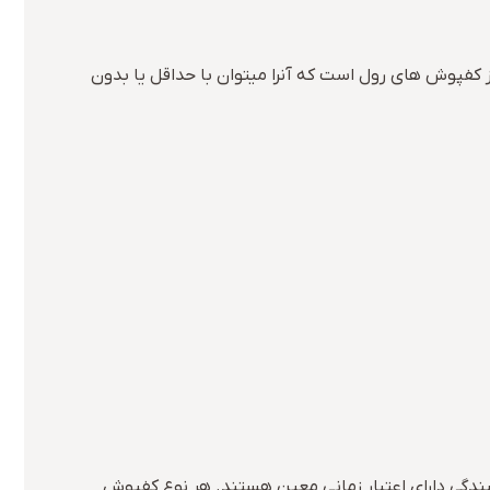
 نمیشویم. اگر منظور ” کفپوش pvc ” است, پیشنهاد ما استفاده از کفپوش های رول است که آنرا میتوان با حداقل یا بدون
بجهت چسبندگی دارای اعتبار زمانی معین هستند. هر نوع کفپوش