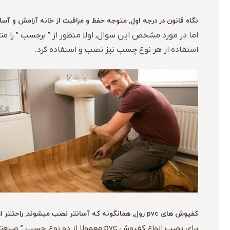
نگاه قانون در درجه اول, متوجه حفظ و مراقبت از خانه آرامش و آ
استفاده از هر نوع چسب نیز نصب و استفاده کرد.
کفپوش های pvc رول, همانگونه که آسانتر نصب میشوند, راحتتر از کفپوش های تایل قابل جمع آوری هستند.
برای نصب انواع کفپوش pvc معمولا ا