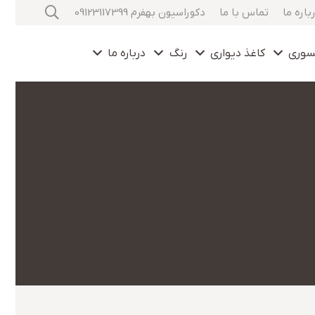
باره ما
تماس با ما
دکوراسیون بهفرم 09123117399
سوری
کاغذ دیواری
رنگ
درباره ما