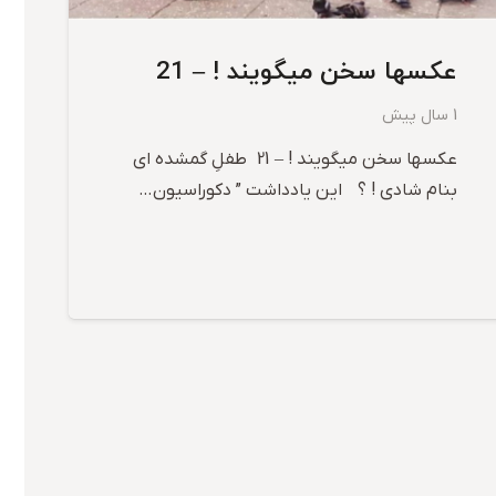
عکسها سخن میگویند ! – 21
1 سال پیش
عکسها سخن میگویند ! – 21 طفلِ گمشده ای
بنام شادی ! ؟ این یادداشت ” دکوراسیون…