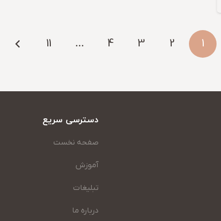
11
…
4
3
2
1
دسترسی سریع
صفحه نخست
آموزش
تبلیغات
درباره ما