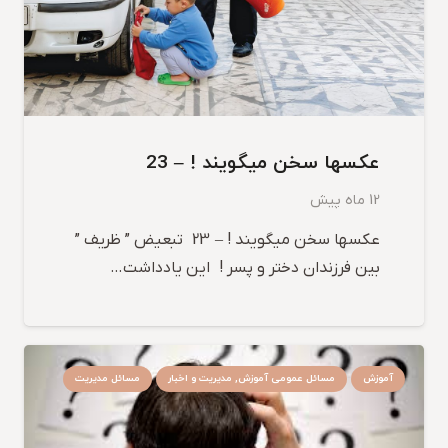
عکسها سخن میگویند ! – 23
12 ماه پیش
عکسها سخن میگویند ! – 23 تبعیض ” ظریف ”
بین فرزندان دختر و پسر ! این یادداشت…
آموزش
مسائل عمومی آموزش, مدیریت و اخبار
مسائل مدیریت