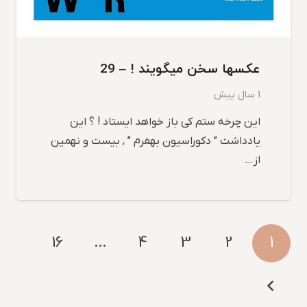
عکسها سخن میگویند ! – 29
1 سال پیش
این چرخه ستم کی باز خواهد ایستاد ! ؟ این
یادداشت ” دکوراسیون بهفرم ” , بیست و نهمین
از…
16
…
4
3
2
1