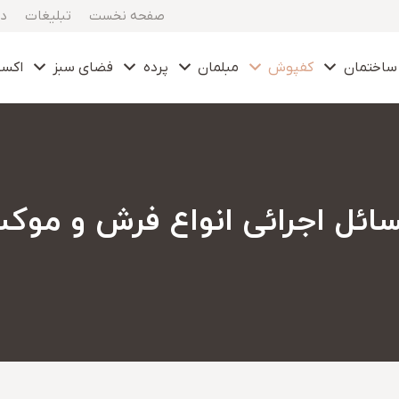
صفحه نخست
تبلیغات
در
ساختمان
کفپوش
مبلمان
پرده
فضای سبز
اکس
ائل اجرائی انواع فرش و موک