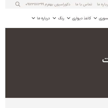
باره ما
تماس با ما
دکوراسیون بهفرم 09123117399
سوری
کاغذ دیواری
رنگ
درباره ما
ت