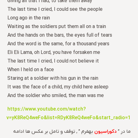
Giving all that I had, to take them away
The last time I cried, I could see the people
Long ago in the rain
Waiting as the soldiers put them all on a train
And the hands on the bars, the eyes full of tears
And the word is the same, for a thousand years
Eli Eli Lama, oh Lord, you have forsaken me
The last time I cried, I could not believe it
When I held on a face
Staring at a soldier with his gun in the rain
It was the face of a child, my child here asleep
And the soldier who smiled, the man was me
https://www.youtube.com/watch?
v=yK8ReQ4weFo&list=RDyK8ReQ4weFo&start_radio=1
دکوراسیون
ما در ”
بهفرم ” , توقف و تامل بر عکس ها ادامه