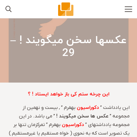
عکسها سخن میگویند ! –
29
این چرخه ستم کی باز خواهد ایستاد ! ؟
دکوراسیون
این یادداشت ”
بهفرم ” , بیست و نهمین از
عکس ها سخن میگویند !
مجموعه ”
” می باشد. در این
دکوراسیون
مجموعه یادداشتهای ”
بهفرم ” تمرکزمان تنها بر
یک تصویر است که به نحوی ( خواه مستقیم یا غیرمستقیم )