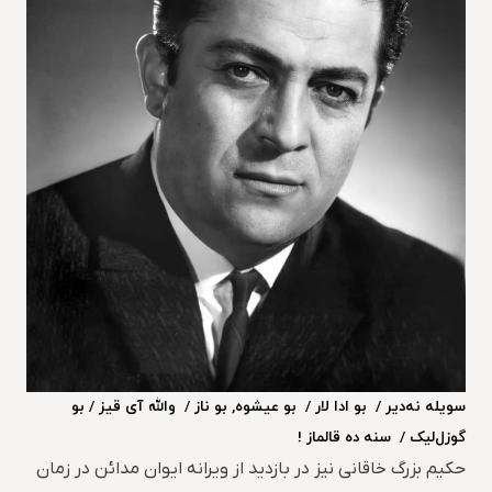
سویله نه‌دیر / بو ادا لار / بو عیشوه, بو ناز / والله آی قیز / بو
گوزل‌لیک / سنه ده قالماز !
حکیم بزرگ خاقانی نیز در بازدید از ویرانه ایوان مدائن در زمان