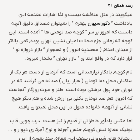
رسد خذلان ! ؟
میگویند در مثل مناقشه نیست و لذا اشارات مقدمه این
یادداشت ”
دکوراسیون
بهفرم ” را نمیتوان مصداق دقیق آنچه
دانست که امروز بر سر ” کوچه صد تومنی ها ” آمده است. این
کوچه که زمانی جزء محلات اعیان نشین تهران بوده, کمی بالاتر
از میدان اعدام ( محمدیه امروز ) و همجوار ” بازار دروازه نو ”
قرار دارد که در واقع ابتدای ” بازار تهران ” بشمار میرود.
نام کوچه, یادگار نیازمندانی است که آنزمان از دست هر یک از
ساکنان محل 100 تومان ( هزار ریال ) صدقه می گرفتند که در
دوران خود پول درشتی بوده است. طنز و عبرت روزگار آنجاست
که امروز, هم صد تومان بکلی بی ارزش شده و هم دیگر هیچ
نشانی از آنهمه خانواده متول در این محل نمیتوان یافت.
اما عکس یادآور خاطراتی از قدیم را نیز هست. درب چوبی قاب
تونیک مغازه نبش کوچه, جنس آجرها و نوع آجرکاری دیوار و . .
. نشانه های شیروانی سقف این مغازه, چند نمونه از این